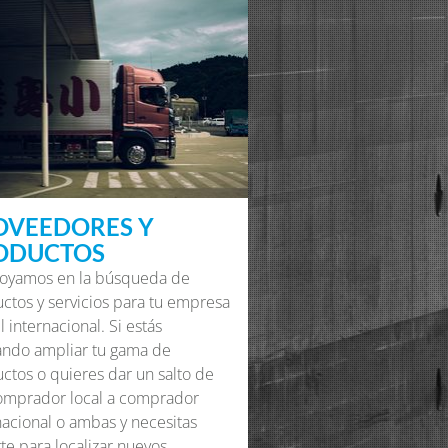
OVEEDORES Y
ODUCTOS
oyamos en la búsqueda de
ctos y servicios para tu empresa
l internacional. Si estás
ndo ampliar tu gama de
ctos o quieres dar un salto de
omprador local a comprador
nacional o ambas y necesitas
te para localizar nuevos