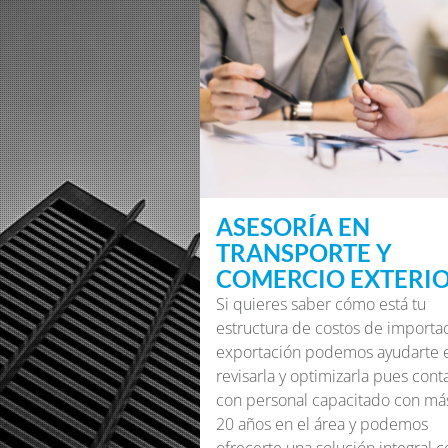
ASESORÍA EN
TRANSPORTE Y
COMERCIO EXTERI
Si quieres saber cómo está tu
estructura de costos de importac
exportación podemos ayudarte 
revisarla y optimizarla pues con
con personal capacitado con má
20 años en el área y podemos