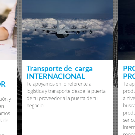
Transporte de carga
PR
INTERNACIONAL
PR
OR
Te apoyamos en lo referente a
Te ap
logística y transporte desde la puerta
produ
de tu proveedor a la puerta de tu
a nive
ión y
negocio.
busca
en
produ
tamos
ser c
s de
inter
sopor