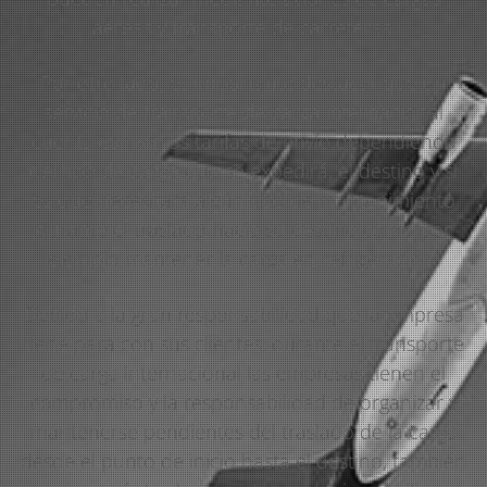
aéreas y transporte de carreteras.
Por otro lado, es importante destacar que un
servicio de transporte de carga internacional
cuenta con varias tarifas de envío dependiendo
del tipo de carga que se expedirá, el destino y si
es que necesitará algún tipo de mantenimiento
durante el traslado hacia su destino como por
ejemplo mantener la carga en refrigeración.
Debido a la gran responsabilidad que la empresa
tiene para con sus clientes, durante el transporte
de carga internacional las empresas tienen el
compromiso y la responsabilidad de organizar y
mantenerse pendientes del traslado de la carga
desde el punto de inicio hasta el destino, también