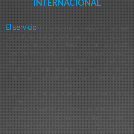
INTERNACIONAL
El servicio
de transporte de carga internacional
consiste en facilitarle el traslado de los envíos de
carga que usted realice hacia cualquier parte del
mundo, ofreciéndoles a sus clientes soluciones
rápidas y eficaces realizando el trabajo logístico
completo para que la carga que pretende enviar
no tenga ningún problema legal al llegar a su
destino.
El servicio de transporte de carga internacional les
garantiza a sus clientes que los productos
enviados llegarán al destino que usted haya
determinado en la fecha estipulada y a tiempo
real (dependiendo de la distancia). Estos envíos se
pueden realizar mediante aviones de cargas