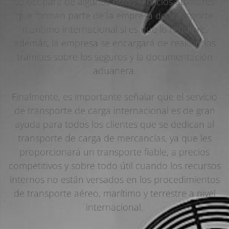
se ocupará de algunos otros servicios auxiliares
que forman parte de la empresa de transporte
marítimo internacional si es que lo requiere,
además, la empresa se encargará de realizar los
trámites sobre los seguros y la documentación
aduanera.
Finalmente, es importante señalar que el servicio
de transporte de carga internacional es de gran
ayuda para todos los clientes que se dedican al
transporte de carga de mercancías, ya que les
proporcionará un transporte fiable, a precios
competitivos y sobre todo útil cuando los recursos
internos no están versados en los procedimientos
de transporte aéreo, marítimo y terrestre a nivel
internacional.